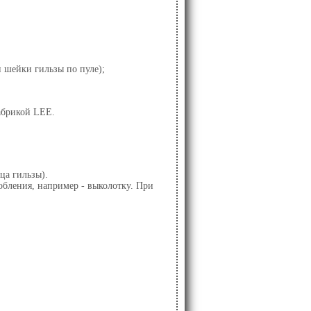
 шейки гильзы по пуле);
абрикой LEE.
ца гильзы).
обления, например - выколотку. При