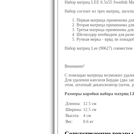
Набор матриц LEE 6.5x55 Swedish Maus
Набор состоит из трех матриц, шеллх
Первая матрица применима для 
Вторая матрица применима для 
Третья матрица применима для 
Шелхолдер необходим для разм
Ручная мерка - вряд ли понадо
Набор матриц Lee (90627) совместим
Внимание!
С помощью матрицы возможно удаление
Для удаления капсюля Бердан (два за
этом, штатный декапсюлятор (шток, 
Размеры коробки набора матриц LEE 
Длинна:
12.5 см
Ширина:
12.5 см
Высота:
4 см
Вес:
0.6 кг
Сопутствующие товары