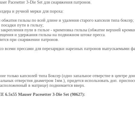
er Pacesetter 3-Die Set для снаряжения патронов.
олдера и ручной мерки для пороха:
обжатия гильзы по всей длине и удаления старого капсюля типа боксер;
посадки пути в гильзу;
закрепления пули в гильзе - кримповка гильзы (обжатие верхней кромки
ещения и удержания гильзы на подвижном штоке пресса.
бится при снаряжении патронов.
 со всеми прессами для перезарядки нарезных патронов выпускаемыми ф
 только капсюлей типа Боксер (одно запальное отверстие в центре дон
пальных отверстия диаметром 1мм.), придется использовать доп. приспос
расположенный в матрице) поднимается вверх.
6.5x55 Mauser Pacesetter 3-Die Set (90627):