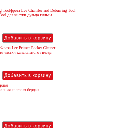
фреза Lee Chamfer and Deburring Tool
Tool для чистки дульца гильзы
Фреза Lee Primer Pocket Cleaner
для чистки капсюльного гнезда
ердан
аления капсюля бердан