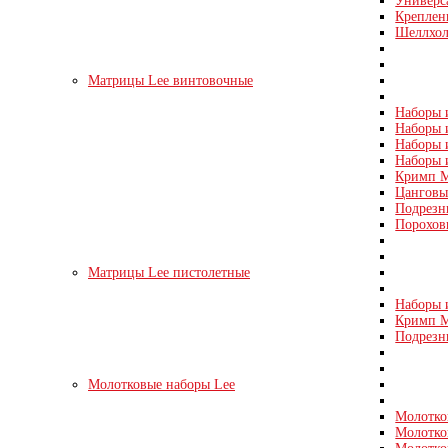
Универс
Креплен
Шеллхол
Матрицы Lee винтовочные
Наборы и
Наборы и
Наборы и
Наборы 
Кримп М
Цанговые
Подрезн
Порохов
Матрицы Lee пистолетные
Наборы и
Кримп Ма
Подрезн
Молотковые наборы Lee
Молотко
Молотко