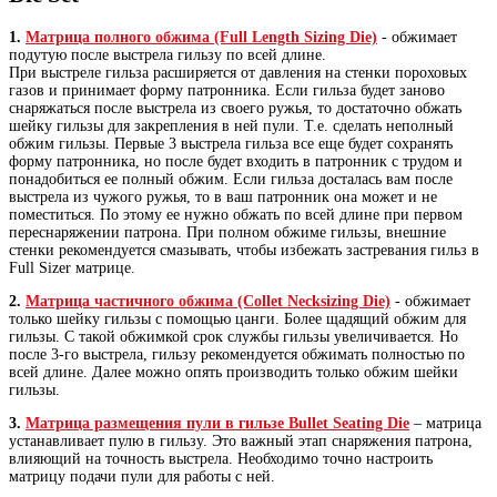
1.
Матрица полного обжима (Full Length Sizing Die)
- обжимает
подутую после выстрела гильзу по всей длине.
При выстреле гильза расширяется от давления на стенки пороховых
газов и принимает форму патронника. Если гильза будет заново
снаряжаться после выстрела из своего ружья, то достаточно обжать
шейку гильзы для закрепления в ней пули. Т.е. сделать неполный
обжим гильзы. Первые 3 выстрела гильза все еще будет сохранять
форму патронника, но после будет входить в патронник с трудом и
понадобиться ее полный обжим. Если гильза досталась вам после
выстрела из чужого ружья, то в ваш патронник она может и не
поместиться. По этому ее нужно обжать по всей длине при первом
переснаряжении патрона. При полном обжиме гильзы, внешние
стенки рекомендуется смазывать, чтобы избежать застревания гильз в
Full Sizer матрице.
2.
Матрица частичного обжима (Collet Necksizing Die)
- обжимает
только шейку гильзы с помощью цанги. Более щадящий обжим для
гильзы. С такой обжимкой срок службы гильзы увеличивается. Но
после 3-го выстрела, гильзу рекомендуется обжимать полностью по
всей длине. Далее можно опять производить только обжим шейки
гильзы.
3.
Матрица размещения пули в гильзе Bullet Seating Die
– матрица
устанавливает пулю в гильзу. Это важный этап снаряжения патрона,
влияющий на точность выстрела. Необходимо точно настроить
матрицу подачи пули для работы с ней.