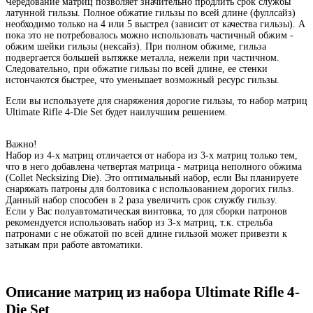
Чередование матриц позволяет значительно продлить срок службы
латунной гильзы. Полное обжатие гильзы по всей длине (фуллсайз)
необходимо только на 4 или 5 выстрел (зависит от качества гильзы). А
пока это не потребовалось можно использовать частичный обжим -
обжим шейки гильзы (нексайз). При полном обжиме, гильза
подвергается большей вытяжке металла, нежели при частичном.
Следовательно, при обжатие гильзы по всей длине, ее стенки
истончаются быстрее, что уменьшает возможный ресурс гильзы.
Если вы используете для снаряжения дорогие гильзы, то набор матриц
Ultimate Rifle 4-Die Set будет наилучшим решением.
Важно!
Набор из 4-х матриц отличается от набора из 3-х матриц только тем,
что в него добавлена четвертая матрица - матрица неполного обжима
(Collet Necksizing Die). Это оптимальный набор, если Вы планируете
снаряжать патроны для болтовика с использованием дорогих гильз.
Данный набор способен в 2 раза увеличить срок службу гильзу.
Если у Вас полуавтоматическая винтовка, то для сборки патронов
рекомендуется использовать набор из 3-х матриц, т.к. стрельба
патронами с не обжатой по всей длине гильзой может привезти к
затыкам при работе автоматики.
Описание матриц из набора Ultimate Rifle 4-
Die Set