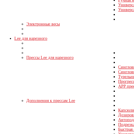
Ручная м
Универс
Универс
Электронные весы
Lee для нарезного
Прессы Lee для нарезного
Синглов
Синглов
Турельн
Прогрес
APP пре
Дополнения к прессам Lee
Капсюли
Дозировк
Автопода
Подрезка
Быстрая 