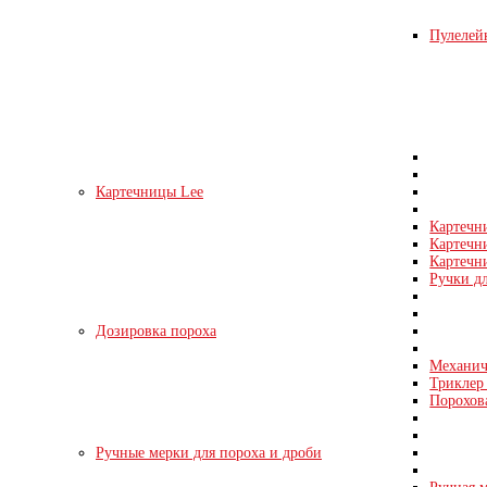
Пулелейк
Картечницы Lee
Картечн
Картечн
Картечни
Ручки д
Дозировка пороха
Механич
Триклер 
Порохов
Ручные мерки для пороха и дроби