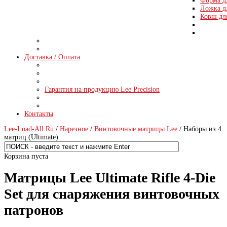
Форма д
Ложка д
Ковш дл
Доставка / Оплата
Гарантия на продукцию Lee Precision
Контакты
Lee-Load-All.Ru
/
Нарезное
/
Винтовочные матрицы Lee
/ Наборы из 4
матриц (Ultimate)
Корзина пуста
Матрицы Lee Ultimate Rifle 4-Die
Set для снаряжения винтовочных
патронов