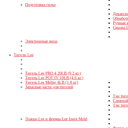
Подготовка гильз
Декапсю
Обработк
Ручные 
Смазка 
Электронные весы
Тигели Lee
Тигель Lee PRO 4 20LB (9,2 кг.)
Тигель Lee POT IV 10LB (4.6 кг.)
Тигель Lee Melter 4LB (1.8 кг)
Запасные части для тигелей
Тэн тиге
Сливной 
Тэн тиге
Ложки Lee и формы Lee Ingot Mold