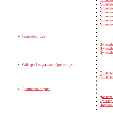
Молотко
Молотко
Молотко
Молотко
Молотко
Молотко
Молотко
Пулелейки Lee
Пулелей
Пулелей
Пулелей
Сайзеры Lee для калибровки пуль
Сайзеры 
Сайзеры 
Дозировка пороха
Дозатор
Триклер 
Порохов