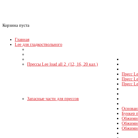
0
Нет товаров
Корзина пуста
Главная
Lee для гладкоствольного
Прессы Lee load all 2 (12, 16, 20 кал.)
Пресс Le
Пресс Le
Пресс Le
Запасные части для прессов
Основани
Бункер п
Обжимно
Обжимно
Обжимно