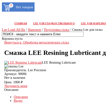
0
ГЛАВНАЯ
LEE ДЛЯ ГЛАДКОСТВОЛЬНОГО
LEE ДЛЯ НАРЕЗН
Lee-Load-All.Ru
/
Нарезное
/
Подготовка гильз
/ Смазка Lee для гильз
Корзина пуста
Вернуться к: Обработка металлических гильз
Смазка LEE Resining Lubrticant 
LEE Resining Lubrticant
Производитель:
Lee Precision
Артикул:
90006
Нет в наличии
Цена:
1000 ₽
Уведомить меня
Описание
Описание
Видео