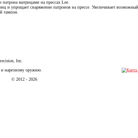
и патрона матрицами на прессах Lee.
риц и упрощает снаряжение патронов на прессе. Увеличивает возможный
й тампон.
cision, Inc.
у и нарезному оружию.
l.ru © 2012 - 2026