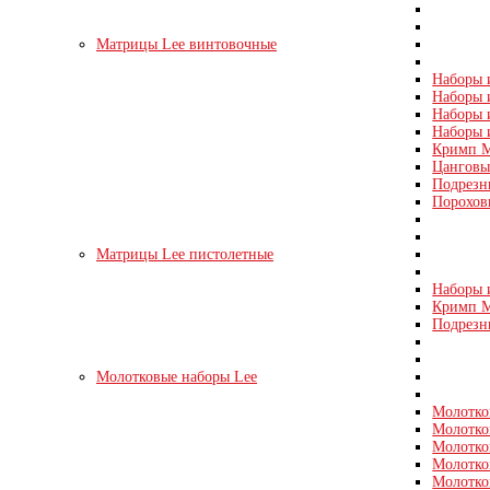
Матрицы Lee винтовочные
Наборы и
Наборы и
Наборы и
Наборы 
Кримп М
Цанговые
Подрезн
Порохов
Матрицы Lee пистолетные
Наборы и
Кримп Ма
Подрезн
Молотковые наборы Lee
Молотко
Молотко
Молотко
Молотко
Молотко