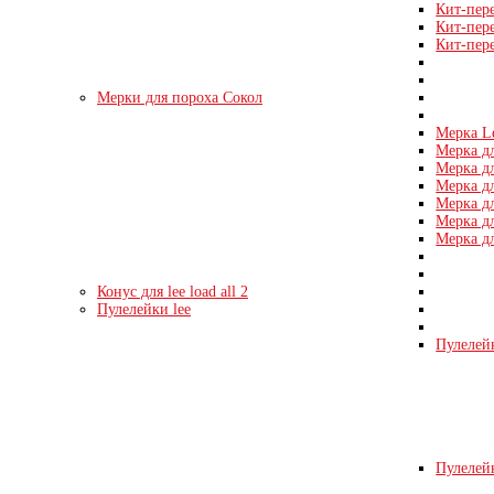
Кит-пер
Кит-пер
Кит-пер
Мерки для пороха Сокол
Мерка L
Мерка дл
Мерка дл
Мерка дл
Мерка дл
Мерка дл
Мерка дл
Конус для lee load all 2
Пулелейки lee
Пулелейк
Пулелейк