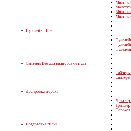
Молотко
Молотко
Молотко
Молотко
Пулелейки Lee
Пулелей
Пулелей
Пулелей
Сайзеры Lee для калибровки пуль
Сайзеры 
Сайзеры 
Дозировка пороха
Дозатор
Триклер 
Порохов
Подготовка гильз