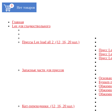
0
Главная
Lee для гладкоствольного
Прессы Lee load all 2 (12, 16, 20 кал.)
Пресс Le
Пресс Le
Пресс Le
Запасные части для прессов
Основани
Бункер п
Обжимно
Обжимно
Обжимно
Кит-переходники (12, 16, 20 кал.)