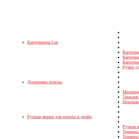
Картечницы Lee
Картечн
Картечн
Картечни
Ручки д
Дозировка пороха
Механич
Триклер 
Порохов
Ручные мерки для пороха и дроби
Ручная м
Универс
Универс