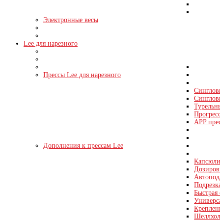
Электронные весы
Lee для нарезного
Прессы Lee для нарезного
Синглов
Синглов
Турельн
Прогрес
APP пре
Дополнения к прессам Lee
Капсюли
Дозировк
Автопода
Подрезка
Быстрая 
Универс
Креплен
Шеллхол