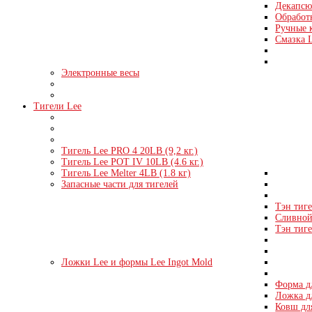
Декапсю
Обработк
Ручные 
Смазка 
Электронные весы
Тигели Lee
Тигель Lee PRO 4 20LB (9,2 кг.)
Тигель Lee POT IV 10LB (4.6 кг.)
Тигель Lee Melter 4LB (1.8 кг)
Запасные части для тигелей
Тэн тиге
Сливной 
Тэн тиге
Ложки Lee и формы Lee Ingot Mold
Форма д
Ложка д
Ковш дл