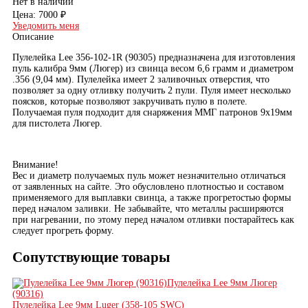
Нет в наличии
Цена:
7000 ₽
Уведомить меня
Описание
Пулелейка Lee 356-102-1R (90305) предназначена для изготовления
пуль калибра 9мм (Люгер) из свинца весом 6,6 грамм и диаметром
.356 (9,04 мм). Пулелейка имеет 2 заливочных отверстия, что
позволяет за одну отливку получить 2 пули. Пуля имеет несколько
поясков, которые позволяют закручивать пулю в полете.
Получаемая пуля подходит для снаряжения ММГ патронов 9х19мм
для пистолета Люгер.
Внимание!
Вес и диаметр получаемых пуль может незначительно отличаться
от заявленных на сайте. Это обусловлено плотностью и составом
применяемого для выплавки свинца, а также прогретостью формы
перед началом заливки. Не забывайте, что металлы расширяются
при нагревании, по этому перед началом отливки постарайтесь как
следует прогреть форму.
Сопутствующие товары
Пулелейка Lee 9мм Люгер
(90316)
Пулелейка Lee 9мм Luger (358-105 SWC)