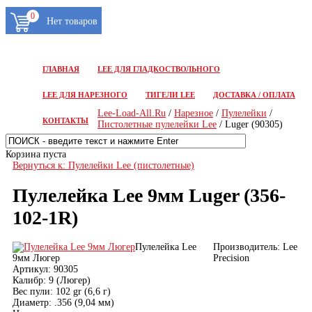
0
ГЛАВНАЯ
LEE ДЛЯ ГЛАДКОСТВОЛЬНОГО
LEE ДЛЯ НАРЕЗНОГО
ТИГЕЛИ LEE
ДОСТАВКА / ОПЛАТА
Lee-Load-All.Ru
/
Нарезное
/
Пулелейки
/
КОНТАКТЫ
Пистолетные пулелейки Lee
/ Luger (90305)
Корзина пуста
Вернуться к: Пулелейки Lee (пистолетные)
Пулелейка Lee 9мм Luger (356-
102-1R)
Пулелейка Lee
Производитель:
Lee
9мм Люгер
Precision
Артикул:
90305
Калибр:
9 (Люгер)
Вес пули:
102 gr (6,6 г)
Диаметр:
.356 (9,04 мм)