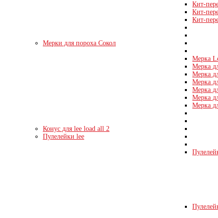
Кит-пер
Кит-пер
Кит-пер
Мерки для пороха Сокол
Мерка L
Мерка дл
Мерка дл
Мерка дл
Мерка дл
Мерка дл
Мерка дл
Конус для lee load all 2
Пулелейки lee
Пулелейк
Пулелейк