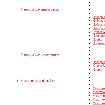
Матрицы Lee винтовочные
Наборы и
Наборы и
Наборы и
Наборы 
Кримп М
Цанговые
Подрезн
Порохов
Матрицы Lee пистолетные
Наборы и
Кримп Ма
Подрезн
Молотковые наборы Lee
Молотко
Молотко
Молотко
Молотко
Молотко