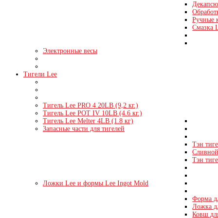
Декапсю
Обработк
Ручные 
Смазка 
Электронные весы
Тигели Lee
Тигель Lee PRO 4 20LB (9,2 кг.)
Тигель Lee POT IV 10LB (4.6 кг.)
Тигель Lee Melter 4LB (1.8 кг)
Запасные части для тигелей
Тэн тиге
Сливной 
Тэн тиге
Ложки Lee и формы Lee Ingot Mold
Форма д
Ложка д
Ковш дл