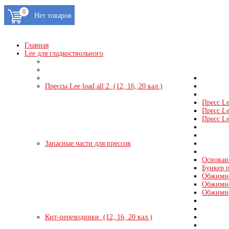
0
Главная
Lee для гладкоствольного
Прессы Lee load all 2 (12, 16, 20 кал.)
Пресс Le
Пресс Le
Пресс Le
Запасные части для прессов
Основани
Бункер п
Обжимно
Обжимно
Обжимно
Кит-переходники (12, 16, 20 кал.)