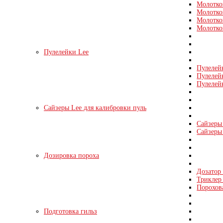
Молотко
Молотко
Молотко
Молотко
Пулелейки Lee
Пулелей
Пулелей
Пулелей
Сайзеры Lee для калибровки пуль
Сайзеры 
Сайзеры 
Дозировка пороха
Дозатор
Триклер 
Порохов
Подготовка гильз