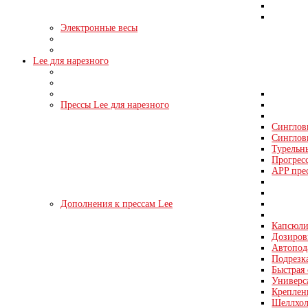
Электронные весы
Lee для нарезного
Прессы Lee для нарезного
Синглов
Синглов
Турельн
Прогрес
APP пре
Дополнения к прессам Lee
Капсюли
Дозировк
Автопода
Подрезка
Быстрая 
Универс
Креплен
Шеллхол