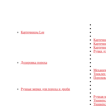
Картечницы Lee
Картечн
Картечн
Картечни
Ручки д
Дозировка пороха
Механич
Триклер 
Порохов
Ручные мерки для пороха и дроби
Ручная м
Универс
Универс