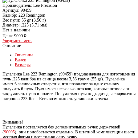
Производитель:
Lee Precision
Артикул:
90459
Калибр:
223 Remington
Вес пули:
55 gr (3,56 г)
Диаметр:
.225 (5,71 мм)
Нет в наличии
Цена:
9000 ₽
Уведомить меня
Описание
Описание
Видео
Размеры
Пулелейка Lee 223 Remington (90459) предназначена для изготовления
пуль .225 калибра из свинца весом 3,56 грамм (55 gr). Пулелейка
имеет 6 заливочных отверстия, что позволяет за одну отливку
получить 6 пуль. Пуля имеет несколько поясков, которые позволяют
закручивать пулю в полете. Получаемая пуля подходит для снаряжения
патронов 223 Rem. Есть возможность установки газчека.
Внимание!
Пулелейка поставляется без дополнительных ручек держателей
(
90005
), они приобретаются отдельно. В штатной комплектации шести
местная форма имеет только одну ручку.