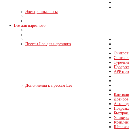
Электронные весы
Lee для нарезного
Прессы Lee для нарезного
Синглов
Синглов
Турельн
Прогрес
APP пре
Дополнения к прессам Lee
Капсюли
Дозировк
Автопода
Подрезка
Быстрая 
Универс
Креплен
Шеллхол