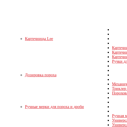
Картечницы Lee
Картечн
Картечн
Картечни
Ручки д
Дозировка пороха
Механич
Триклер 
Порохов
Ручные мерки для пороха и дроби
Ручная м
Универс
Универс