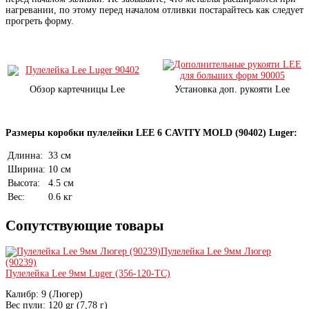
нагревании, по этому перед началом отливки постарайтесь как следует
прогреть форму.
Обзор картечницы Lee
Установка доп. рукояти Lee
Размеры коробки пулелейки LEE 6 CAVITY MOLD (90402) Luger:
Длинна:
33 см
Ширина:
10 см
Высота:
4.5 см
Вес:
0.6 кг
Сопутствующие товары
Пулелейка Lee 9мм Люгер
(90239)
Пулелейка Lee 9мм Luger (356-120-TC)
Калибр:
9 (Люгер)
Вес пули:
120 gr (7,78 г)