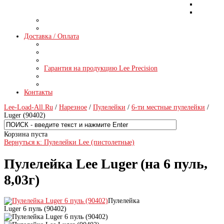
Доставка / Оплата
Гарантия на продукцию Lee Precision
Контакты
Lee-Load-All.Ru
/
Нарезное
/
Пулелейки
/
6-ти местные пулелейки
/
Luger (90402)
Корзина пуста
Вернуться к: Пулелейки Lee (пистолетные)
Пулелейка Lee Luger (на 6 пуль,
8,03г)
Пулелейка
Luger 6 пуль (90402)