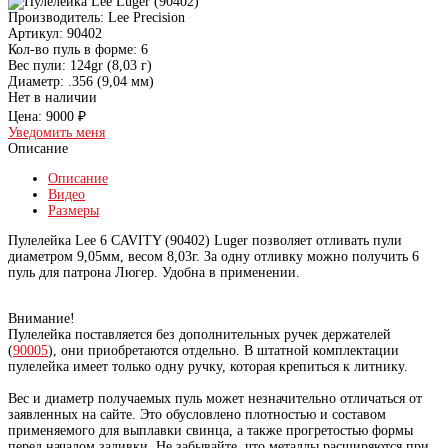
Производитель:
Lee Precision
Артикул:
90402
Кол-во пуль в форме:
6
Вес пули:
124gr (8,03 г)
Диаметр:
.356 (9,04 мм)
Нет в наличии
Цена:
9000 ₽
Уведомить меня
Описание
Описание
Видео
Размеры
Пулелейка Lee 6 CAVITY (90402) Luger позволяет отливать пули
диаметром 9,05мм, весом 8,03г. За одну отливку можно получить 6
пуль для патрона Люгер. Удобна в применении.
Внимание!
Пулелейка поставляется без дополнительных ручек держателей
(
90005
), они приобретаются отдельно. В штатной комплектации
пулелейка имеет только одну ручку, которая крепиться к литнику.
Вес и диаметр получаемых пуль может незначительно отличаться от
заявленных на сайте. Это обусловлено плотностью и составом
применяемого для выплавки свинца, а также прогретостью формы
перед началом заливки. Не забывайте, что металлы расширяются при