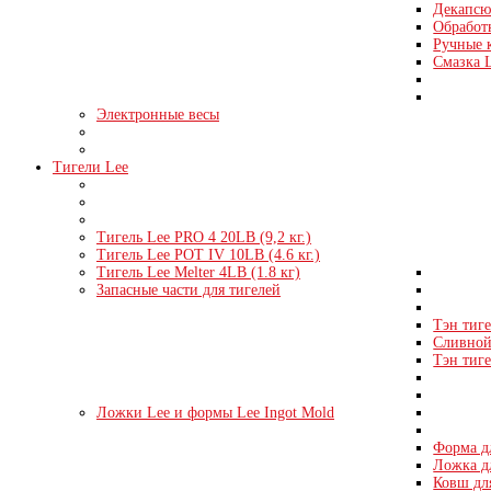
Декапсю
Обработк
Ручные 
Смазка 
Электронные весы
Тигели Lee
Тигель Lee PRO 4 20LB (9,2 кг.)
Тигель Lee POT IV 10LB (4.6 кг.)
Тигель Lee Melter 4LB (1.8 кг)
Запасные части для тигелей
Тэн тиге
Сливной 
Тэн тиге
Ложки Lee и формы Lee Ingot Mold
Форма д
Ложка д
Ковш дл