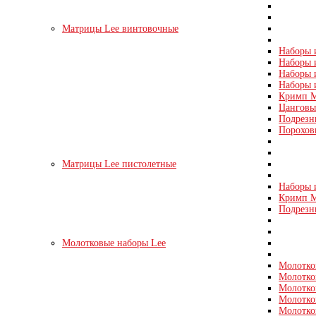
Матрицы Lee винтовочные
Наборы и
Наборы и
Наборы и
Наборы 
Кримп М
Цанговые
Подрезн
Порохов
Матрицы Lee пистолетные
Наборы и
Кримп Ма
Подрезн
Молотковые наборы Lee
Молотко
Молотко
Молотко
Молотко
Молотко