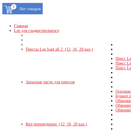
0
Главная
Lee для гладкоствольного
Прессы Lee load all 2 (12, 16, 20 кал.)
Пресс Le
Пресс Le
Пресс Le
Запасные части для прессов
Основани
Бункер п
Обжимно
Обжимно
Обжимно
Кит-переходники (12, 16, 20 кал.)