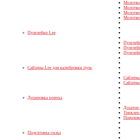
Молотко
Молотко
Молотко
Молотко
Пулелейки Lee
Пулелей
Пулелей
Пулелей
Сайзеры Lee для калибровки пуль
Сайзеры 
Сайзеры 
Дозировка пороха
Дозатор
Триклер 
Порохов
Подготовка гильз