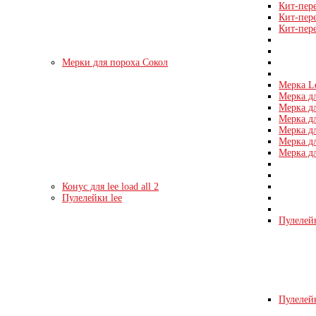
Кит-пер
Кит-пер
Кит-пер
Мерки для пороха Сокол
Мерка L
Мерка дл
Мерка дл
Мерка дл
Мерка дл
Мерка дл
Мерка дл
Конус для lee load all 2
Пулелейки lee
Пулелейк
Пулелейк