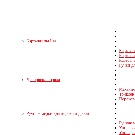
Картечницы Lee
Картечн
Картечн
Картечни
Ручки д
Дозировка пороха
Механич
Триклер 
Порохов
Ручные мерки для пороха и дроби
Ручная м
Универс
Универс