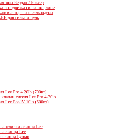
ляторы Бердан / Боксер
а и подрезка гильз по длине
капсюляторы и шеллхолдеры
LEE для гильз и пуль
ля Lee Pro 4 20lb (700вт)
клапан тигеля Lee Pro 4-20lb
ля Lee Pot-lV 10lb (500вт)
ля отливки свинца Lee
ля свинца Lee
я свинца Lyman