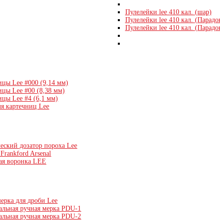
Пулелейки lee 410 кал. (шар)
Пулелейки lee 410 кал. (Парадо
Пулелейки lee 410 кал. (Парадо
ицы Lee #000 (9,14 мм)
ицы Lee #00 (8,38 мм)
цы Lee #4 (6,1 мм)
ля картечниц Lee
еский дозатор пороха Lee
Frankford Arsenal
ая воронка LEE
ерка для дроби Lee
альная ручная мерка PDU-1
альная ручная мерка PDU-2