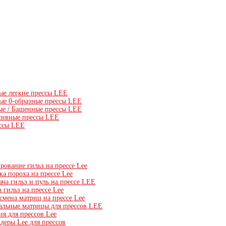
ые легкие прессы LEE
ые 0-образные прессы LEE
ые / Башенные прессы LEE
сивные прессы LEE
ссы LEE
рование гильз на прессе Lee
а пороха на прессе Lee
ча гильз и пуль на прессе LEE
 гильз на прессе Lee
смена матриц на прессе Lee
альные матрицы для прессов LEE
ия для прессов Lee
деры Lee для прессов