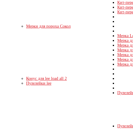
Кит-пер
Кит-пер
Кит-пер
Мерки для пороха Сокол
Мерка L
Мерка дл
Мерка дл
Мерка дл
Мерка дл
Мерка дл
Мерка дл
Конус для lee load all 2
Пулелейки lee
Пулелейк
Пулелейк