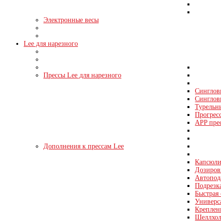
Электронные весы
Lee для нарезного
Прессы Lee для нарезного
Синглов
Синглов
Турельн
Прогрес
APP пре
Дополнения к прессам Lee
Капсюли
Дозировк
Автопода
Подрезка
Быстрая 
Универс
Креплен
Шеллхол