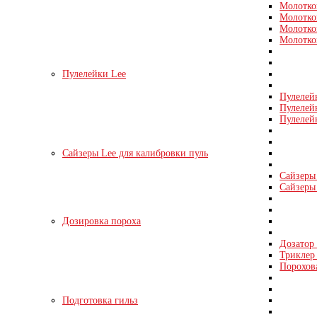
Молотко
Молотко
Молотко
Молотко
Пулелейки Lee
Пулелей
Пулелей
Пулелей
Сайзеры Lee для калибровки пуль
Сайзеры 
Сайзеры 
Дозировка пороха
Дозатор
Триклер 
Порохов
Подготовка гильз