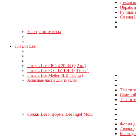
Декапсю
Обработк
Ручные 
Смазка 
Электронные весы
Тигели Lee
Тигель Lee PRO 4 20LB (9,2 кг.)
Тигель Lee POT IV 10LB (4.6 кг.)
Тигель Lee Melter 4LB (1.8 кг)
Запасные части для тигелей
Тэн тиге
Сливной 
Тэн тиге
Ложки Lee и формы Lee Ingot Mold
Форма д
Ложка д
Ковш дл