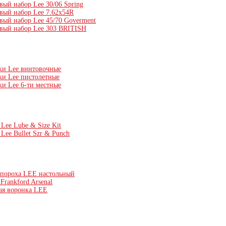
вый набор Lee 30/06 Spring
вый набор Lee 7.62x54R
вый набор Lee 45/70 Goverment
вый набор Lee 303 BRITISH
ки Lee винтовочные
ки Lee пистолетные
ки Lee 6-ти местные
Lee Lube & Size Kit
Lee Bullet Szr & Punch
 пороха LEE настольный
Frankford Arsenal
ая воронка LEE