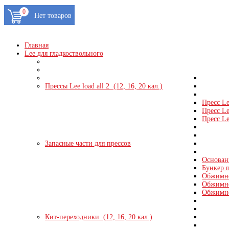
0
Главная
Lee для гладкоствольного
Прессы Lee load all 2 (12, 16, 20 кал.)
Пресс Le
Пресс Le
Пресс Le
Запасные части для прессов
Основани
Бункер п
Обжимно
Обжимно
Обжимно
Кит-переходники (12, 16, 20 кал.)