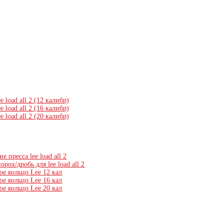
e load all 2 (12 калибр)
e load all 2 (16 калибр)
e load all 2 (20 калибр)
е пресса lee load all 2
орох/дробь для lee load all 2
е кольцо Lee 12 кал
е кольцо Lee 16 кал
е кольцо Lee 20 кал