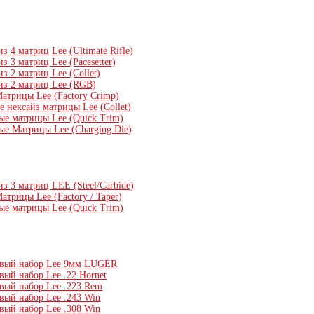
з 4 матриц Lee (Ultimate Rifle)
з 3 матриц Lee (Pacesetter)
з 2 матриц Lee (Collet)
из 2 матриц Lee (RGB)
атрицы Lee (Factory Crimp)
 нексайз матрицы Lee (Collet)
ые матрицы Lee (Quick Trim)
ые Матрицы Lee (Charging Die)
з 3 матриц LEE (Steel/Carbide)
трицы Lee (Factory / Taper)
ые матрицы Lee (Quick Trim)
вый набор Lee 9мм LUGER
вый набор Lee .22 Hornet
вый набор Lee .223 Rem
вый набор Lee .243 Win
вый набор Lee .308 Win