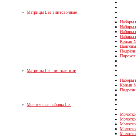
Матрицы Lee винтовочные
Наборы и
Наборы и
Наборы и
Наборы 
Кримп М
Цанговые
Подрезн
Порохов
Матрицы Lee пистолетные
Наборы и
Кримп Ма
Подрезн
Молотковые наборы Lee
Молотко
Молотко
Молотко
Молотко
Молотко