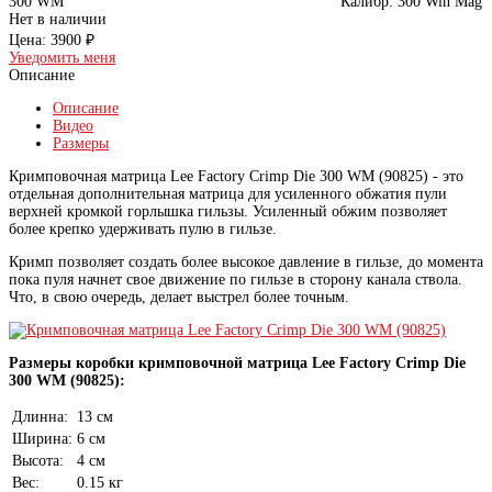
300 WM
Калибр:
300 Win Mag
Нет в наличии
Цена:
3900 ₽
Уведомить меня
Описание
Описание
Видео
Размеры
Кримповочная матрица Lee Factory Crimp Die 300 WM (90825) - это
отдельная дополнительная матрица для усиленного обжатия пули
верхней кромкой горлышка гильзы. Усиленный обжим позволяет
более крепко удерживать пулю в гильзе.
Кримп позволяет создать более высокое давление в гильзе, до момента
пока пуля начнет свое движение по гильзе в сторону канала ствола.
Что, в свою очередь, делает выстрел более точным.
Размеры коробки кримповочной матрица Lee Factory Crimp Die
300 WM (90825):
Длинна:
13 см
Ширина:
6 см
Высота:
4 см
Вес:
0.15 кг