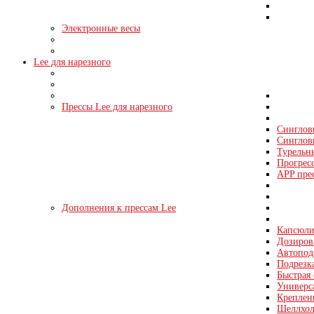
Электронные весы
Lee для нарезного
Прессы Lee для нарезного
Синглов
Синглов
Турельн
Прогрес
APP пре
Дополнения к прессам Lee
Капсюли
Дозировк
Автопода
Подрезка
Быстрая 
Универс
Креплен
Шеллхол