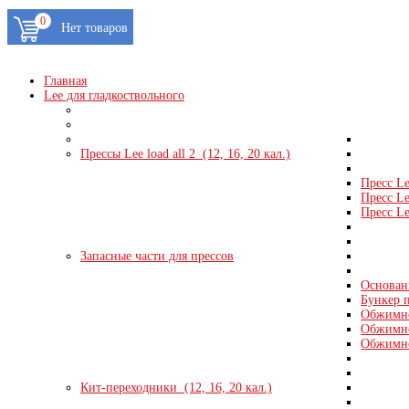
0
Главная
Lee для гладкоствольного
Прессы Lee load all 2 (12, 16, 20 кал.)
Пресс Le
Пресс Le
Пресс Le
Запасные части для прессов
Основани
Бункер п
Обжимно
Обжимно
Обжимно
Кит-переходники (12, 16, 20 кал.)