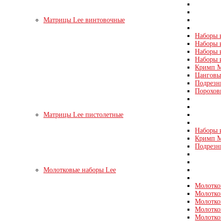
Матрицы Lee винтовочные
Наборы и
Наборы и
Наборы и
Наборы 
Кримп М
Цанговые
Подрезн
Порохов
Матрицы Lee пистолетные
Наборы и
Кримп Ма
Подрезн
Молотковые наборы Lee
Молотко
Молотко
Молотко
Молотко
Молотко