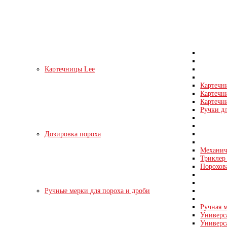
Картечницы Lee
Картечн
Картечн
Картечни
Ручки д
Дозировка пороха
Механич
Триклер 
Порохов
Ручные мерки для пороха и дроби
Ручная м
Универс
Универс