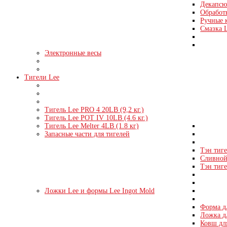
Декапсю
Обработк
Ручные 
Смазка 
Электронные весы
Тигели Lee
Тигель Lee PRO 4 20LB (9,2 кг.)
Тигель Lee POT IV 10LB (4.6 кг.)
Тигель Lee Melter 4LB (1.8 кг)
Запасные части для тигелей
Тэн тиге
Сливной 
Тэн тиге
Ложки Lee и формы Lee Ingot Mold
Форма д
Ложка д
Ковш дл