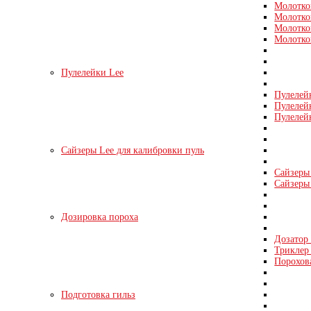
Молотко
Молотко
Молотко
Молотко
Пулелейки Lee
Пулелей
Пулелей
Пулелей
Сайзеры Lee для калибровки пуль
Сайзеры 
Сайзеры 
Дозировка пороха
Дозатор
Триклер 
Порохов
Подготовка гильз