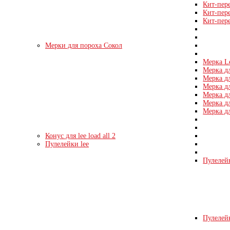
Кит-пер
Кит-пер
Кит-пер
Мерки для пороха Сокол
Мерка L
Мерка дл
Мерка дл
Мерка дл
Мерка дл
Мерка дл
Мерка дл
Конус для lee load all 2
Пулелейки lee
Пулелейк
Пулелейк