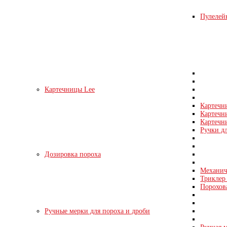
Пулелейк
Картечницы Lee
Картечн
Картечн
Картечни
Ручки д
Дозировка пороха
Механич
Триклер 
Порохов
Ручные мерки для пороха и дроби