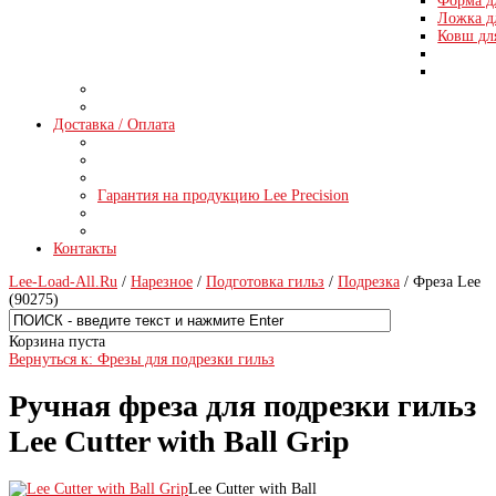
Форма д
Ложка д
Ковш дл
Доставка / Оплата
Гарантия на продукцию Lee Precision
Контакты
Lee-Load-All.Ru
/
Нарезное
/
Подготовка гильз
/
Подрезка
/ Фреза Lee
(90275)
Корзина пуста
Вернуться к: Фрезы для подрезки гильз
Ручная фреза для подрезки гильз
Lee Cutter with Ball Grip
Lee Cutter with Ball