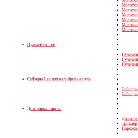
Молотко
Молотко
Молотко
Молотко
Молотко
Молотко
Молотко
Пулелейки Lee
Пулелей
Пулелей
Пулелей
Сайзеры Lee для калибровки пуль
Сайзеры 
Сайзеры 
Дозировка пороха
Дозатор
Триклер 
Порохов