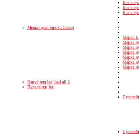
Кит-пер
Кит-пер
Кит-пер
Мерки для пороха Сокол
Мерка L
Мерка дл
Мерка дл
Мерка дл
Мерка дл
Мерка дл
Мерка дл
Конус для lee load all 2
Пулелейки lee
Пулелейк
Пулелейк