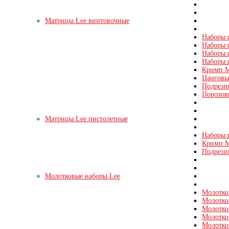
Матрицы Lee винтовочные
Наборы и
Наборы и
Наборы и
Наборы 
Кримп М
Цанговые
Подрезн
Порохов
Матрицы Lee пистолетные
Наборы и
Кримп Ма
Подрезн
Молотковые наборы Lee
Молотко
Молотко
Молотко
Молотко
Молотко