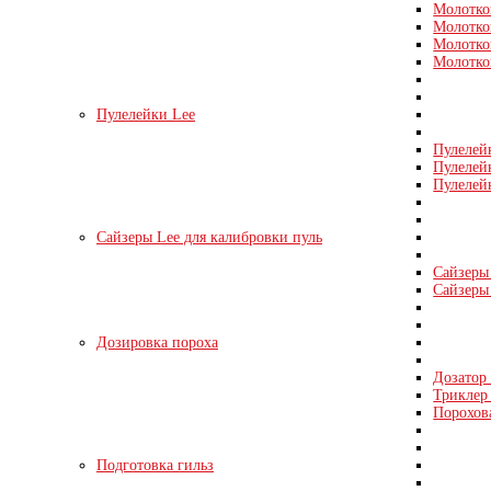
Молотко
Молотко
Молотко
Молотко
Пулелейки Lee
Пулелей
Пулелей
Пулелей
Сайзеры Lee для калибровки пуль
Сайзеры 
Сайзеры 
Дозировка пороха
Дозатор
Триклер 
Порохов
Подготовка гильз