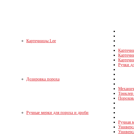
Картечницы Lee
Картечн
Картечн
Картечни
Ручки д
Дозировка пороха
Механич
Триклер 
Порохов
Ручные мерки для пороха и дроби
Ручная м
Универс
Универс