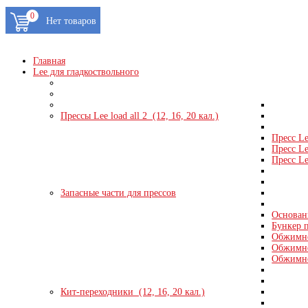
0
Главная
Lee для гладкоствольного
Прессы Lee load all 2 (12, 16, 20 кал.)
Пресс Le
Пресс Le
Пресс Le
Запасные части для прессов
Основани
Бункер п
Обжимно
Обжимно
Обжимно
Кит-переходники (12, 16, 20 кал.)