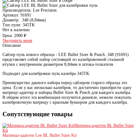
Производитель:
Lee Precision
Артикул:
91691
Диаметр:
.348 (8,84мм)
Тип пули:
345ТК
Нет в наличии
Цена:
2900 ₽
Уведомить меня
Описание
Сайзер пуль нового образца - LEE Bullet Sizer & Punch .348 (91691)
представляет собой набор состоящий из калибровочной стальной
втулки с внутренним диаметром 8,84мм и штока-толкателя.
Подходит для калибровки пуль калибра 345ТК.
Преимущество данного набора перед сайзером старого образца это
цена. Если у вас несколько калибров, то достаточно приобрести одну
матрицу-адаптер и наборы Bullet Sizer & Punch для каждого калибра.
В общем итоге эта комбинация получится дешевле, нежели покупать
калибровочную матрицу с красным бункером для каждого калибра.
Сопутствующие товары
Матрица-адаптер BL Bullet Sizer
Kit
Матрица-адаптер Lee BL Bullet Sizer Kit