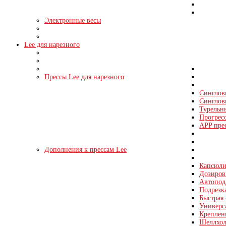
Электронные весы
Lee для нарезного
Прессы Lee для нарезного
Синглов
Синглов
Турельн
Прогрес
APP пре
Дополнения к прессам Lee
Капсюли
Дозировк
Автопода
Подрезка
Быстрая 
Универс
Креплен
Шеллхол