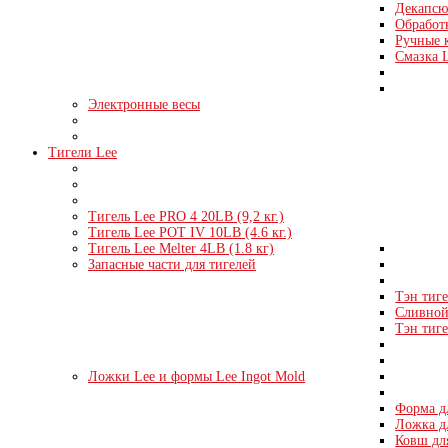
Декапсю
Обработк
Ручные 
Смазка 
Электронные весы
Тигели Lee
Тигель Lee PRO 4 20LB (9,2 кг.)
Тигель Lee POT IV 10LB (4.6 кг.)
Тигель Lee Melter 4LB (1.8 кг)
Запасные части для тигелей
Тэн тиге
Сливной 
Тэн тиге
Ложки Lee и формы Lee Ingot Mold
Форма д
Ложка д
Ковш дл