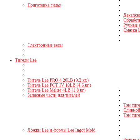
Подготовка гильз
Декапсю
Обработк
Ручные 
Смазка 
Электронные весы
Тигели Lee
Тигель Lee PRO 4 20LB (9,2 кг.)
Тигель Lee POT IV 10LB (4.6 кг.)
Тигель Lee Melter 4LB (1.8 кг)
Запасные части для тигелей
Тэн тиге
Сливной 
Тэн тиге
Ложки Lee и формы Lee Ingot Mold