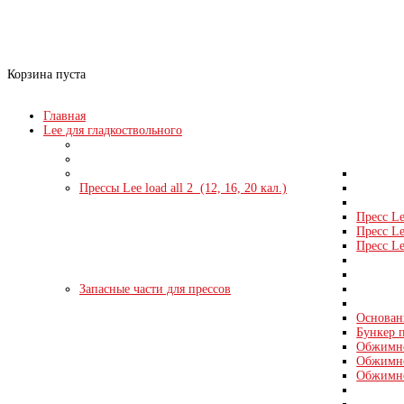
0
Нет товаров
Корзина пуста
Главная
Lee для гладкоствольного
Прессы Lee load all 2 (12, 16, 20 кал.)
Пресс Le
Пресс Le
Пресс Le
Запасные части для прессов
Основани
Бункер п
Обжимно
Обжимно
Обжимно