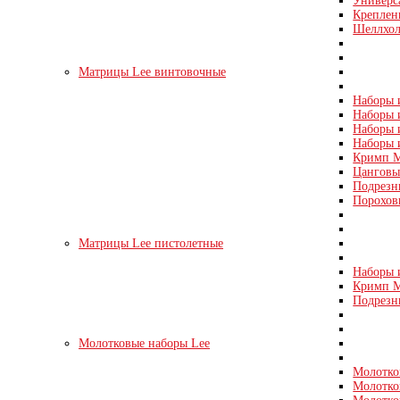
Универс
Креплен
Шеллхол
Матрицы Lee винтовочные
Наборы и
Наборы и
Наборы и
Наборы 
Кримп М
Цанговые
Подрезн
Порохов
Матрицы Lee пистолетные
Наборы и
Кримп Ма
Подрезн
Молотковые наборы Lee
Молотко
Молотко