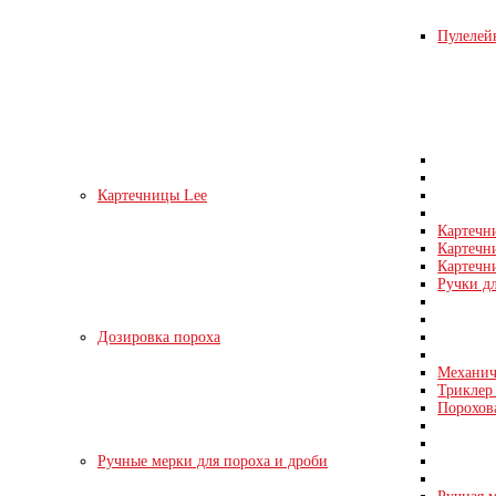
Пулелейк
Картечницы Lee
Картечн
Картечн
Картечни
Ручки д
Дозировка пороха
Механич
Триклер 
Порохов
Ручные мерки для пороха и дроби