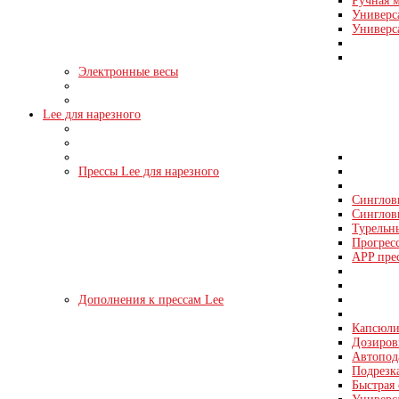
Ручная м
Универс
Универс
Электронные весы
Lee для нарезного
Прессы Lee для нарезного
Синглов
Синглов
Турельн
Прогрес
APP пре
Дополнения к прессам Lee
Капсюли
Дозировк
Автопода
Подрезка
Быстрая 