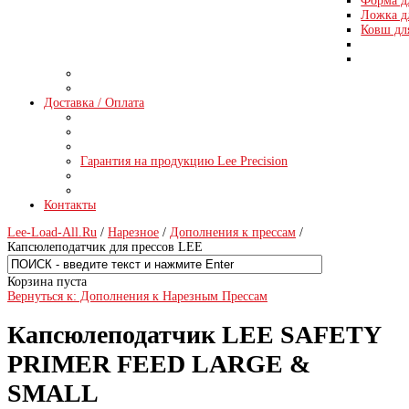
Форма д
Ложка д
Ковш дл
Доставка / Оплата
Гарантия на продукцию Lee Precision
Контакты
Lee-Load-All.Ru
/
Нарезное
/
Дополнения к прессам
/
Капсюлеподатчик для прессов LEE
Корзина пуста
Вернуться к: Дополнения к Нарезным Прессам
Капсюлеподатчик LEE SAFETY
PRIMER FEED LARGE &
SMALL