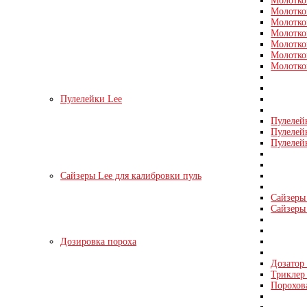
Молотко
Молотко
Молотко
Молотко
Молотко
Молотко
Молотко
Пулелейки Lee
Пулелей
Пулелей
Пулелей
Сайзеры Lee для калибровки пуль
Сайзеры 
Сайзеры 
Дозировка пороха
Дозатор
Триклер 
Порохов